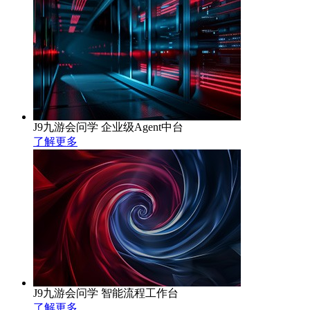
J9九游会问学 企业级Agent中台
了解更多
J9九游会问学 智能流程工作台
了解更多