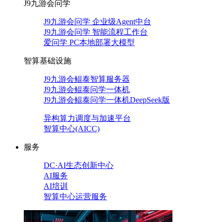
J9九游会问学
J9九游会问学 企业级Agent中台
J9九游会问学 智能流程工作台
爱问学 PC本地部署大模型
智算基础设施
J9九游会鲲泰智算服务器
J9九游会鲲泰问学一体机
J9九游会鲲泰问学一体机DeepSeek版
异构算力调度与加速平台
智算中心(AICC)
服务
DC·AI生态创新中心
AI服务
AI培训
智算中心运营服务